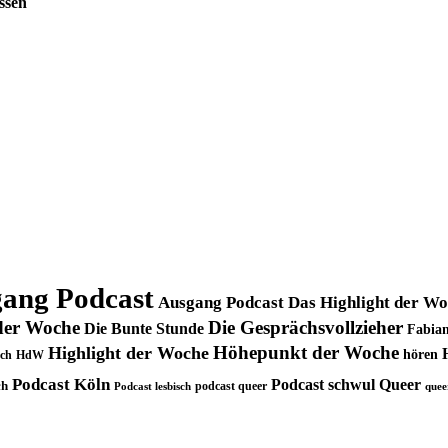
ssen
ang Podcast
Ausgang Podcast Das Highlight der W
der Woche
Die Gesprächsvollzieher
Die Bunte Stunde
Fabian
Höhepunkt der Woche
Highlight der Woche
hören
ch
HdW
Podcast Köln
Podcast schwul
Queer
ch
podcast queer
Podcast lesbisch
quee