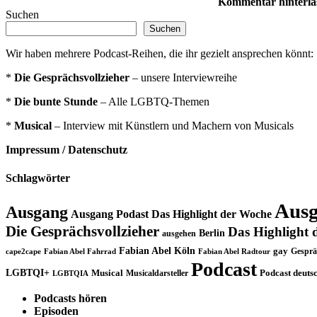
Kommentar hinterla
Suchen
Suchen
Wir haben mehrere Podcast-Reihen, die ihr gezielt ansprechen könnt:
*
Die Gesprächsvollzieher
– unsere Interviewreihe
*
Die bunte Stunde
– Alle LGBTQ-Themen
*
Musical
– Interview mit Künstlern und Machern von Musicals
Impressum / Datenschutz
Schlagwörter
Ausg
Ausgang
Ausgang Podast Das Highlight der Woche
Die Gesprächsvollzieher
Das Highlight 
Berlin
ausgehen
Fabian Abel Köln
gay
Gesprä
cape2cape
Fabian Abel Fahrrad
Fabian Abel Radtour
Podcast
LGBTQI+
Musical
Musicaldarsteller
Podcast deuts
LGBTQIA
Podcasts hören
Episoden