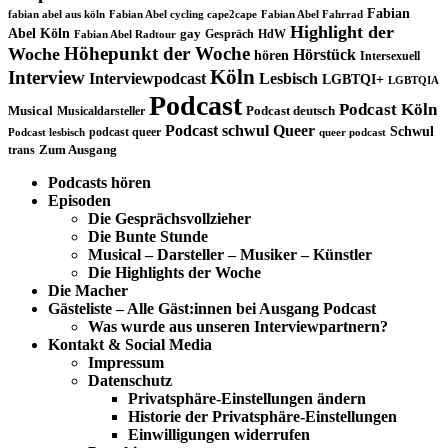
Fabian
fabian abel aus köln
Fabian Abel cycling cape2cape
Fabian Abel Fahrrad
Highlight der
Abel Köln
gay
Gespräch
HdW
Fabian Abel Radtour
Höhepunkt der Woche
Woche
Hörstück
hören
Intersexuell
Köln
Interview
Interviewpodcast
Lesbisch
LGBTQI+
LGBTQIA
Podcast
Podcast Köln
Musical
Musicaldarsteller
Podcast deutsch
Podcast schwul
Queer
Schwul
podcast queer
Podcast lesbisch
queer podcast
trans
Zum Ausgang
Podcasts hören
Episoden
Die Gesprächsvollzieher
Die Bunte Stunde
Musical – Darsteller – Musiker – Künstler
Die Highlights der Woche
Die Macher
Gästeliste – Alle Gäst:innen bei Ausgang Podcast
Was wurde aus unseren Interviewpartnern?
Kontakt & Social Media
Impressum
Datenschutz
Privatsphäre-Einstellungen ändern
Historie der Privatsphäre-Einstellungen
Einwilligungen widerrufen