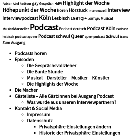
Highlight der Woche
gay
Gespräch
HdW
Fabian Abel Radtour
Höhepunkt der Woche
Interview
Hörstück
hören
Intersexuell
Köln
Interviewpodcast
Lesbisch
LGBTQI+
Musical
LGBTQIA
Podcast
Podcast Köln
Podcast deutsch
Musicaldarsteller
Podcast
Podcast schwul
Queer
Schwul
podcast queer
trans
lesbisch
queer podcast
Zum Ausgang
Podcasts hören
Episoden
Die Gesprächsvollzieher
Die Bunte Stunde
Musical – Darsteller – Musiker – Künstler
Die Highlights der Woche
Die Macher
Gästeliste – Alle Gäst:innen bei Ausgang Podcast
Was wurde aus unseren Interviewpartnern?
Kontakt & Social Media
Impressum
Datenschutz
Privatsphäre-Einstellungen ändern
Historie der Privatsphäre-Einstellungen