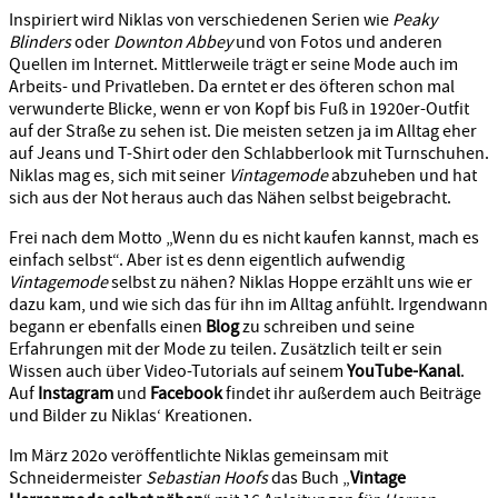
Inspiriert wird Niklas von verschiedenen Serien wie
Peaky
Blinders
oder
Downton Abbey
und von Fotos und anderen
Quellen im Internet. Mittlerweile trägt er seine Mode auch im
Arbeits- und Privatleben. Da erntet er des öfteren schon mal
verwunderte Blicke, wenn er von Kopf bis Fuß in 1920er-Outfit
auf der Straße zu sehen ist. Die meisten setzen ja im Alltag eher
auf Jeans und T-Shirt oder den Schlabberlook mit Turnschuhen.
Niklas mag es, sich mit seiner
Vintagemode
abzuheben und hat
sich aus der Not heraus auch das Nähen selbst beigebracht.
Frei nach dem Motto „Wenn du es nicht kaufen kannst, mach es
einfach selbst“. Aber ist es denn eigentlich aufwendig
Vintagemode
selbst zu nähen? Niklas Hoppe erzählt uns wie er
dazu kam, und wie sich das für ihn im Alltag anfühlt. Irgendwann
begann er ebenfalls einen
Blog
zu schreiben und seine
Erfahrungen mit der Mode zu teilen. Zusätzlich teilt er sein
Wissen auch über Video-Tutorials auf seinem
YouTube-Kanal
.
Auf
Instagram
und
Facebook
findet ihr außerdem auch Beiträge
und Bilder zu Niklas‘ Kreationen.
Im März 202o veröffentlichte Niklas gemeinsam mit
Schneidermeister
Sebastian Hoofs
das Buch „
Vintage