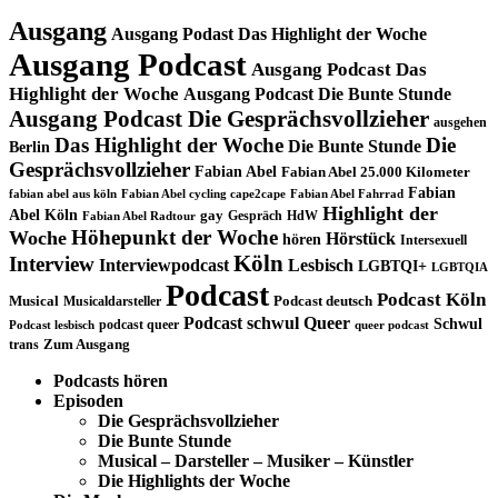
Ausgang
Ausgang Podast Das Highlight der Woche
Ausgang Podcast
Ausgang Podcast Das
Highlight der Woche
Ausgang Podcast Die Bunte Stunde
Ausgang Podcast Die Gesprächsvollzieher
ausgehen
Das Highlight der Woche
Die
Die Bunte Stunde
Berlin
Gesprächsvollzieher
Fabian Abel
Fabian Abel 25.000 Kilometer
Fabian
fabian abel aus köln
Fabian Abel cycling cape2cape
Fabian Abel Fahrrad
Highlight der
Abel Köln
gay
Gespräch
HdW
Fabian Abel Radtour
Höhepunkt der Woche
Woche
Hörstück
hören
Intersexuell
Köln
Interview
Interviewpodcast
Lesbisch
LGBTQI+
LGBTQIA
Podcast
Podcast Köln
Musical
Musicaldarsteller
Podcast deutsch
Podcast schwul
Queer
Schwul
podcast queer
Podcast lesbisch
queer podcast
trans
Zum Ausgang
Podcasts hören
Episoden
Die Gesprächsvollzieher
Die Bunte Stunde
Musical – Darsteller – Musiker – Künstler
Die Highlights der Woche