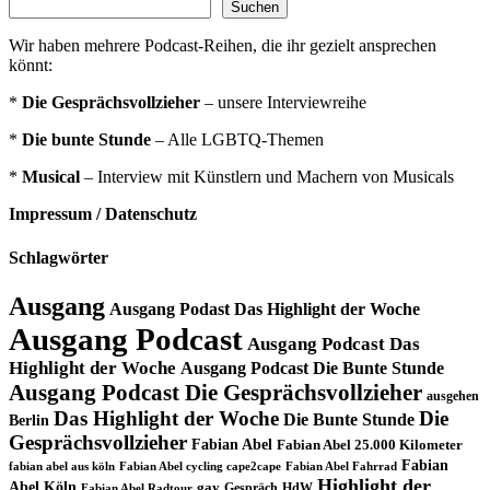
Suchen
Wir haben mehrere Podcast-Reihen, die ihr gezielt ansprechen
könnt:
*
Die Gesprächsvollzieher
– unsere Interviewreihe
*
Die bunte Stunde
– Alle LGBTQ-Themen
*
Musical
– Interview mit Künstlern und Machern von Musicals
Impressum / Datenschutz
Schlagwörter
Ausgang
Ausgang Podast Das Highlight der Woche
Ausgang Podcast
Ausgang Podcast Das
Highlight der Woche
Ausgang Podcast Die Bunte Stunde
Ausgang Podcast Die Gesprächsvollzieher
ausgehen
Das Highlight der Woche
Die
Die Bunte Stunde
Berlin
Gesprächsvollzieher
Fabian Abel
Fabian Abel 25.000 Kilometer
Fabian
fabian abel aus köln
Fabian Abel cycling cape2cape
Fabian Abel Fahrrad
Highlight der
Abel Köln
gay
Gespräch
HdW
Fabian Abel Radtour