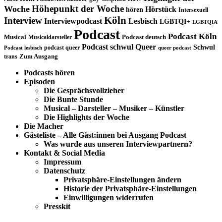
Höhepunkt der Woche
Woche
Hörstück
hören
Intersexuell
Köln
Interview
Interviewpodcast
Lesbisch
LGBTQI+
LGBTQIA
Podcast
Podcast Köln
Musical
Musicaldarsteller
Podcast deutsch
Podcast schwul
Queer
Schwul
podcast queer
Podcast lesbisch
queer podcast
trans
Zum Ausgang
Podcasts hören
Episoden
Die Gesprächsvollzieher
Die Bunte Stunde
Musical – Darsteller – Musiker – Künstler
Die Highlights der Woche
Die Macher
Gästeliste – Alle Gäst:innen bei Ausgang Podcast
Was wurde aus unseren Interviewpartnern?
Kontakt & Social Media
Impressum
Datenschutz
Privatsphäre-Einstellungen ändern
Historie der Privatsphäre-Einstellungen
Einwilligungen widerrufen
Presskit