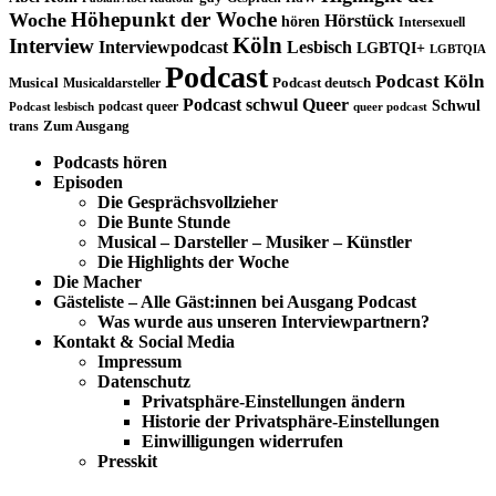
Höhepunkt der Woche
Woche
Hörstück
hören
Intersexuell
Köln
Interview
Interviewpodcast
Lesbisch
LGBTQI+
LGBTQIA
Podcast
Podcast Köln
Musical
Musicaldarsteller
Podcast deutsch
Podcast schwul
Queer
Schwul
podcast queer
Podcast lesbisch
queer podcast
trans
Zum Ausgang
Podcasts hören
Episoden
Die Gesprächsvollzieher
Die Bunte Stunde
Musical – Darsteller – Musiker – Künstler
Die Highlights der Woche
Die Macher
Gästeliste – Alle Gäst:innen bei Ausgang Podcast
Was wurde aus unseren Interviewpartnern?
Kontakt & Social Media
Impressum
Datenschutz
Privatsphäre-Einstellungen ändern
Historie der Privatsphäre-Einstellungen
Einwilligungen widerrufen
Presskit