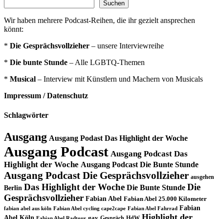
Suchen
Wir haben mehrere Podcast-Reihen, die ihr gezielt ansprechen
könnt:
*
Die Gesprächsvollzieher
– unsere Interviewreihe
*
Die bunte Stunde
– Alle LGBTQ-Themen
*
Musical
– Interview mit Künstlern und Machern von Musicals
Impressum / Datenschutz
Schlagwörter
Ausgang
Ausgang Podast Das Highlight der Woche
Ausgang Podcast
Ausgang Podcast Das
Highlight der Woche
Ausgang Podcast Die Bunte Stunde
Ausgang Podcast Die Gesprächsvollzieher
ausgehen
Das Highlight der Woche
Die
Die Bunte Stunde
Berlin
Gesprächsvollzieher
Fabian Abel
Fabian Abel 25.000 Kilometer
Fabian
fabian abel aus köln
Fabian Abel cycling cape2cape
Fabian Abel Fahrrad
Highlight der
Abel Köln
gay
Gespräch
HdW
Fabian Abel Radtour