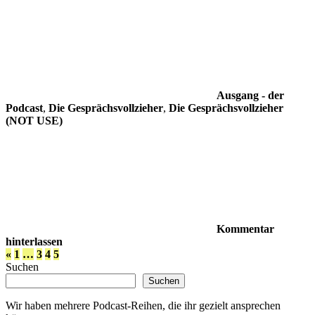
Ausgang - der
Podcast
,
Die Gesprächsvollzieher
,
Die Gesprächsvollzieher
(NOT USE)
Kommentar
hinterlassen
Seitennummerierung
Vorherige
«
1
…
3
4
5
Beiträge
Suchen
der
Suchen
Beiträge
Wir haben mehrere Podcast-Reihen, die ihr gezielt ansprechen