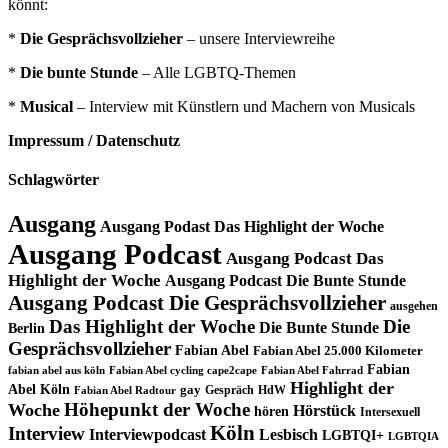
könnt:
*
Die Gesprächsvollzieher
– unsere Interviewreihe
*
Die bunte Stunde
– Alle LGBTQ-Themen
*
Musical
– Interview mit Künstlern und Machern von Musicals
Impressum / Datenschutz
Schlagwörter
Ausgang
Ausgang Podast Das Highlight der Woche
Ausgang Podcast
Ausgang Podcast Das
Highlight der Woche
Ausgang Podcast Die Bunte Stunde
Ausgang Podcast Die Gesprächsvollzieher
ausgehen
Das Highlight der Woche
Die
Die Bunte Stunde
Berlin
Gesprächsvollzieher
Fabian Abel
Fabian Abel 25.000 Kilometer
Fabian
fabian abel aus köln
Fabian Abel cycling cape2cape
Fabian Abel Fahrrad
Highlight der
Abel Köln
gay
Gespräch
HdW
Fabian Abel Radtour
Höhepunkt der Woche
Woche
Hörstück
hören
Intersexuell
Köln
Interview
Interviewpodcast
Lesbisch
LGBTQI+
LGBTQIA