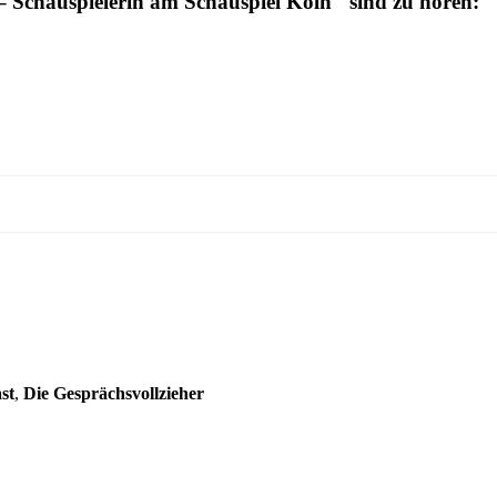
– Schauspielerin am Schauspiel Köln" sind zu hören:
st
,
Die Gesprächsvollzieher