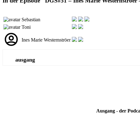
In der Episode "DGS#51 – Ines Marie Westernströer 
Sebastian
Toni
Ines Marie Westernströer
ausgang
Ausgang - der Podca