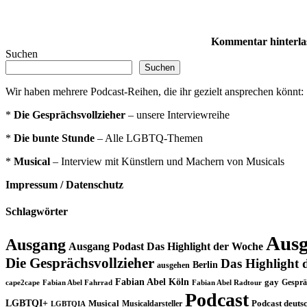
Kommentar hinterla
Suchen
Suchen
Wir haben mehrere Podcast-Reihen, die ihr gezielt ansprechen könnt:
*
Die Gesprächsvollzieher
– unsere Interviewreihe
*
Die bunte Stunde
– Alle LGBTQ-Themen
*
Musical
– Interview mit Künstlern und Machern von Musicals
Impressum / Datenschutz
Schlagwörter
Ausg
Ausgang
Ausgang Podast Das Highlight der Woche
Die Gesprächsvollzieher
Das Highlight 
Berlin
ausgehen
Fabian Abel Köln
gay
Gesprä
cape2cape
Fabian Abel Fahrrad
Fabian Abel Radtour
Podcast
LGBTQI+
Musical
Musicaldarsteller
Podcast deuts
LGBTQIA