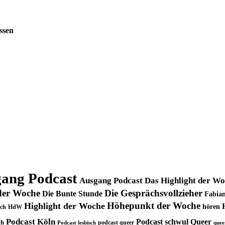
ssen
ang Podcast
Ausgang Podcast Das Highlight der W
der Woche
Die Gesprächsvollzieher
Die Bunte Stunde
Fabian
Höhepunkt der Woche
Highlight der Woche
hören
ch
HdW
Podcast Köln
Podcast schwul
Queer
ch
podcast queer
Podcast lesbisch
quee