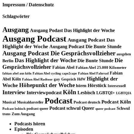
Impressum / Datenschutz
Schlagwörter
Ausgang
Ausgang Podast Das Highlight der Woche
Ausgang Podcast
Ausgang Podcast Das
Highlight der Woche
Ausgang Podcast Die Bunte Stunde
Ausgang Podcast Die Gesprächsvollzieher
ausgehen
Das Highlight der Woche
Die
Die Bunte Stunde
Berlin
Gesprächsvollzieher
Fabian Abel
Fabian Abel 25.000 Kilometer
Fabian
fabian abel aus köln
Fabian Abel cycling cape2cape
Fabian Abel Fahrrad
Highlight der
Abel Köln
gay
Gespräch
HdW
Fabian Abel Radtour
Höhepunkt der Woche
Woche
Hörstück
hören
Intersexuell
Köln
Interview
Interviewpodcast
Lesbisch
LGBTQI+
LGBTQIA
Podcast
Podcast Köln
Musical
Musicaldarsteller
Podcast deutsch
Podcast schwul
Queer
Schwul
podcast queer
Podcast lesbisch
queer podcast
trans
Zum Ausgang
Podcasts hören
Episoden