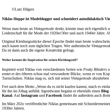
©Lutz Hilgers
Niklas Hoppe ist Modeblogger und schneidert autodidaktisch V
Wenn man heute an
Vintagemode
denkt, könnte man sich eigentlich s
Leidenschaft für die Mode der 1920er/30er und auch 1940er Jahre. 
Original Kleidungsstücke dieser Epoche findet man heute wahrscheinl
auch kaum noch zum täglichen Tragen. Wer authentische
Vintagemod
Da ist dann auch die eigene Kreativität gefragt.
Woher kommt die Inspiration für seinen Kleidungsstil?
Inspiriert wird Niklas von verschiedenen Serien wie
Peaky Blinders
o
erntet er des öfteren schon mal verwunderte Blicke, wenn er von Kopf 
Turnschuhen. Niklas mag es, sich mit seiner
Vintagemode
abzuheben u
Frei nach dem Motto „Wenn du es nicht kaufen kannst, mach es einfac
für ihn im Alltag anfühlt. Irgendwann begann er ebenfalls einen
Blog
Kanal
. Auf
Instagram
und
Facebook
findet ihr außerdem auch Beit
Im März 202o veröffentlichte Niklas gemeinsam mit Schneidermeiste
1930er Jahren.