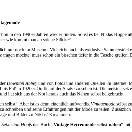
intagemode
chon in den 1990er Jahren wieder finden. So ist es bei Niklas Hoppe all
Aber wie kommt man an solche Stücke?
ich nur noch im Museum. Vielleicht auch als exklusive Sammlerstücke, 
e
tragen möchte, muss schon ein bisschen tiefer in die Tasche greifen.
der
Downton Abbey
und von Fotos und anderen Quellen im Internet. Mi
bis Fuß in 1920er-Outfit auf der Straße zu sehen ist. Die meisten setz
nd hat sich aus der Not heraus auch das Nähen selbst beigebracht.
h selbst“. Aber ist es denn eigentlich aufwendig
Vintagemode
selbst z
zu schreiben und seine Erfahrungen mit der Mode zu teilen. Zusätzlich 
räge und Bilder zu Niklas‘ Kreationen.
r
Sebastian Hoofs
das Buch „
Vintage Herrenmode selbst nähen
“ mit