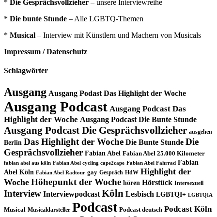
*
Die Gesprächsvollzieher
– unsere Interviewreihe
*
Die bunte Stunde
– Alle LGBTQ-Themen
*
Musical
– Interview mit Künstlern und Machern von Musicals
Impressum / Datenschutz
Schlagwörter
Ausgang
Ausgang Podast Das Highlight der Woche
Ausgang Podcast
Ausgang Podcast Das
Highlight der Woche
Ausgang Podcast Die Bunte Stunde
Ausgang Podcast Die Gesprächsvollzieher
ausgehen
Das Highlight der Woche
Die
Die Bunte Stunde
Berlin
Gesprächsvollzieher
Fabian Abel
Fabian Abel 25.000 Kilometer
Fabian
fabian abel aus köln
Fabian Abel cycling cape2cape
Fabian Abel Fahrrad
Highlight der
Abel Köln
gay
Gespräch
HdW
Fabian Abel Radtour
Höhepunkt der Woche
Woche
Hörstück
hören
Intersexuell
Köln
Interview
Interviewpodcast
Lesbisch
LGBTQI+
LGBTQIA
Podcast
Podcast Köln
Musical
Musicaldarsteller
Podcast deutsch