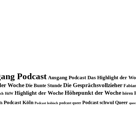
ang Podcast
Ausgang Podcast Das Highlight der W
der Woche
Die Gesprächsvollzieher
Die Bunte Stunde
Fabian
Höhepunkt der Woche
Highlight der Woche
hören
ch
HdW
Podcast Köln
Podcast schwul
Queer
ch
podcast queer
Podcast lesbisch
quee