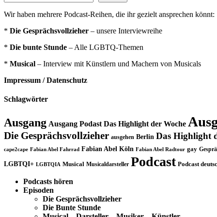
Wir haben mehrere Podcast-Reihen, die ihr gezielt ansprechen könnt:
*
Die Gesprächsvollzieher
– unsere Interviewreihe
*
Die bunte Stunde
– Alle LGBTQ-Themen
*
Musical
– Interview mit Künstlern und Machern von Musicals
Impressum / Datenschutz
Schlagwörter
Ausg
Ausgang
Ausgang Podast Das Highlight der Woche
Die Gesprächsvollzieher
Das Highlight 
Berlin
ausgehen
Fabian Abel Köln
gay
Gesprä
cape2cape
Fabian Abel Fahrrad
Fabian Abel Radtour
Podcast
LGBTQI+
Musical
Musicaldarsteller
Podcast deuts
LGBTQIA
Podcasts hören
Episoden
Die Gesprächsvollzieher
Die Bunte Stunde
Musical – Darsteller – Musiker – Künstler