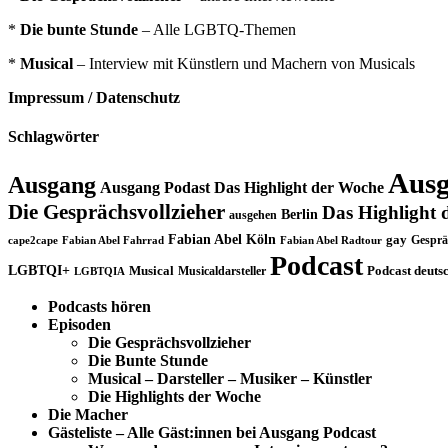
*
Die bunte Stunde
– Alle LGBTQ-Themen
*
Musical
– Interview mit Künstlern und Machern von Musicals
Impressum / Datenschutz
Schlagwörter
Ausg
Ausgang
Ausgang Podast Das Highlight der Woche
Die Gesprächsvollzieher
Das Highlight 
Berlin
ausgehen
Fabian Abel Köln
gay
Gesprä
cape2cape
Fabian Abel Fahrrad
Fabian Abel Radtour
Podcast
LGBTQI+
Musical
Musicaldarsteller
Podcast deuts
LGBTQIA
Podcasts hören
Episoden
Die Gesprächsvollzieher
Die Bunte Stunde
Musical – Darsteller – Musiker – Künstler
Die Highlights der Woche
Die Macher
Gästeliste – Alle Gäst:innen bei Ausgang Podcast