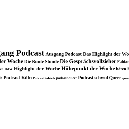
ang Podcast
Ausgang Podcast Das Highlight der W
der Woche
Die Gesprächsvollzieher
Die Bunte Stunde
Fabian
Höhepunkt der Woche
Highlight der Woche
hören
ch
HdW
Podcast Köln
Podcast schwul
Queer
ch
podcast queer
Podcast lesbisch
quee