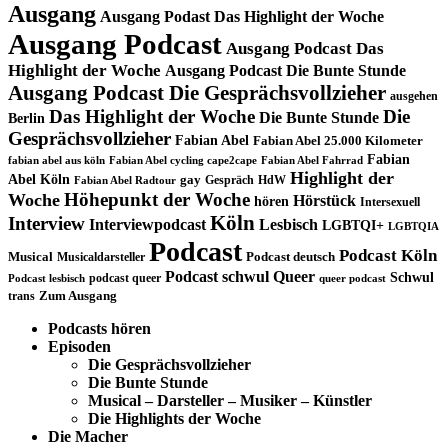
Ausgang
Ausgang Podast Das Highlight der Woche
Ausgang Podcast
Ausgang Podcast Das
Highlight der Woche
Ausgang Podcast Die Bunte Stunde
Ausgang Podcast Die Gesprächsvollzieher
ausgehen
Das Highlight der Woche
Die
Die Bunte Stunde
Berlin
Gesprächsvollzieher
Fabian Abel
Fabian Abel 25.000 Kilometer
Fabian
fabian abel aus köln
Fabian Abel cycling cape2cape
Fabian Abel Fahrrad
Highlight der
Abel Köln
gay
Gespräch
HdW
Fabian Abel Radtour
Höhepunkt der Woche
Woche
Hörstück
hören
Intersexuell
Köln
Interview
Interviewpodcast
Lesbisch
LGBTQI+
LGBTQIA
Podcast
Podcast Köln
Musical
Musicaldarsteller
Podcast deutsch
Podcast schwul
Queer
Schwul
podcast queer
Podcast lesbisch
queer podcast
trans
Zum Ausgang
Podcasts hören
Episoden
Die Gesprächsvollzieher
Die Bunte Stunde
Musical – Darsteller – Musiker – Künstler
Die Highlights der Woche
Die Macher