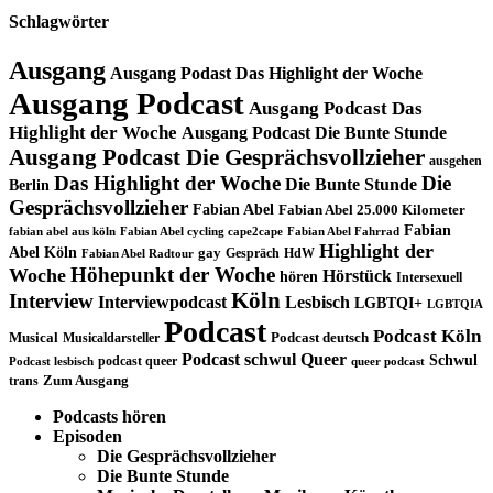
Schlagwörter
Ausgang
Ausgang Podast Das Highlight der Woche
Ausgang Podcast
Ausgang Podcast Das
Highlight der Woche
Ausgang Podcast Die Bunte Stunde
Ausgang Podcast Die Gesprächsvollzieher
ausgehen
Das Highlight der Woche
Die
Die Bunte Stunde
Berlin
Gesprächsvollzieher
Fabian Abel
Fabian Abel 25.000 Kilometer
Fabian
fabian abel aus köln
Fabian Abel cycling cape2cape
Fabian Abel Fahrrad
Highlight der
Abel Köln
gay
Gespräch
HdW
Fabian Abel Radtour
Höhepunkt der Woche
Woche
Hörstück
hören
Intersexuell
Köln
Interview
Interviewpodcast
Lesbisch
LGBTQI+
LGBTQIA
Podcast
Podcast Köln
Musical
Musicaldarsteller
Podcast deutsch
Podcast schwul
Queer
Schwul
podcast queer
Podcast lesbisch
queer podcast
trans
Zum Ausgang
Podcasts hören
Episoden
Die Gesprächsvollzieher
Die Bunte Stunde